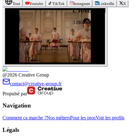
Tout
Youtube
TikTok
Instagram
LinkedIn
X
L'HALLALI
3.8K
vues
@2026 Creative Group
contact@creative-group.fr
Propulsé par
Navigation
Comment ça marche ?
Nos métiers
Pour les pros
Voir les profils
Légals