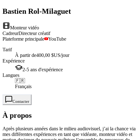
Bastien
Rol-Milaguet
Monteur vidéo
Cadreur
Directeur créatif
Plateforme principale
YouTube
Tarif
À partir de
400,00 $US
/jour
Expérience
2-5
ans
d'expérience
Langues
🇫🇷
Français
Contacter
À propos
Après plusieurs années dans le milieu audiovisuel, j’ai la chance via
mes différentes expériences en tant que vidéaste, monteur vidéo et
motion designer de pouvoir maîtriser l’ensemble du processus de...