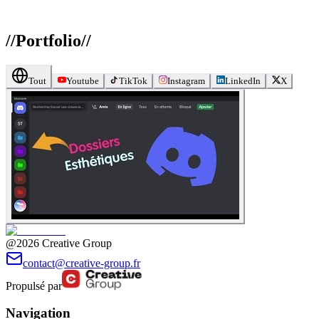
//
Portfolio
//
Tout
Youtube
TikTok
Instagram
LinkedIn
X
@2026 Creative Group
contact@creative-group.fr
Propulsé par
Navigation