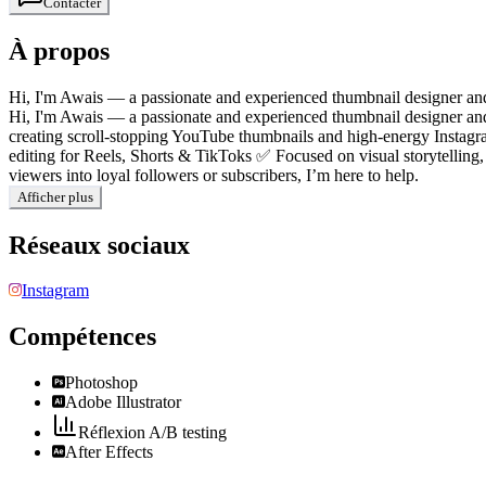
Contacter
À propos
Hi, I'm Awais — a passionate and experienced thumbnail designer and re
Hi, I'm Awais — a passionate and experienced thumbnail designer and r
creating scroll-stopping YouTube thumbnails and high-energy Instag
editing for Reels, Shorts & TikToks ✅ Focused on visual storytelling,
viewers into loyal followers or subscribers, I’m here to help.
Afficher plus
Réseaux sociaux
Instagram
Compétences
Photoshop
Adobe Illustrator
Réflexion A/B testing
After Effects