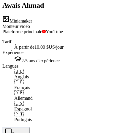
Awais
Ahmad
Miniamaker
Monteur vidéo
Plateforme principale
YouTube
Tarif
À partir de
10,00 $US
/jour
Expérience
2-5
ans
d'expérience
Langues
🇬🇧
Anglais
🇫🇷
Français
🇩🇪
Allemand
🇪🇸
Espagnol
🇵🇹
Portugais