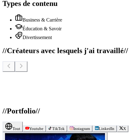
Types de contenu
Business & Carrière
Éducation & Savoir
Divertissement
//
Créateurs avec lesquels j'ai travaillé
//
//
Portfolio
//
Tout
Youtube
TikTok
Instagram
LinkedIn
X