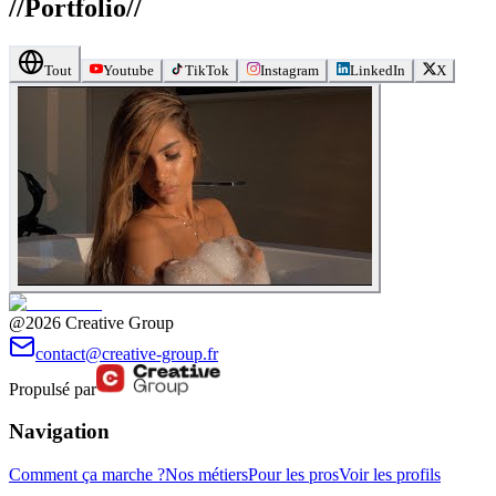
//
Portfolio
//
Tout
Youtube
TikTok
Instagram
LinkedIn
X
@2026 Creative Group
contact@creative-group.fr
Propulsé par
Navigation
Comment ça marche ?
Nos métiers
Pour les pros
Voir les profils