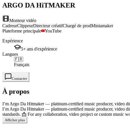
ARGO
DA HiTMAKER
Monteur vidéo
Cadreur
Clippeur
Directeur créatif
Chargé de prod
Miniamaker
Plateforme principale
YouTube
Expérience
5+
ans
d'expérience
Langues
🇫🇷
Français
Contacter
À propos
I’m Argo Da Hitmaker — platinum-certified music producer, video directo
I’m Argo Da Hitmaker — platinum-certified music producer, video direct
standards. 📩 For any collaboration, video project or custom music
Afficher plus