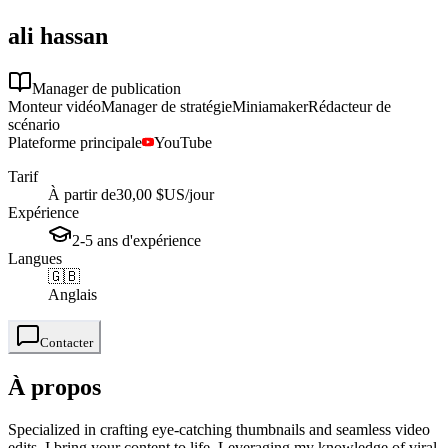
ali
hassan
Manager de publication
Monteur vidéo
Manager de stratégie
Miniamaker
Rédacteur de
scénario
Plateforme principale
YouTube
Tarif
À partir de
30,00 $US
/jour
Expérience
2-5
ans
d'expérience
Langues
🇬🇧
Anglais
Contacter
À propos
Specialized in crafting eye-catching thumbnails and seamless video
edits, I bring your content to life. Leveraging my knowledge of viral