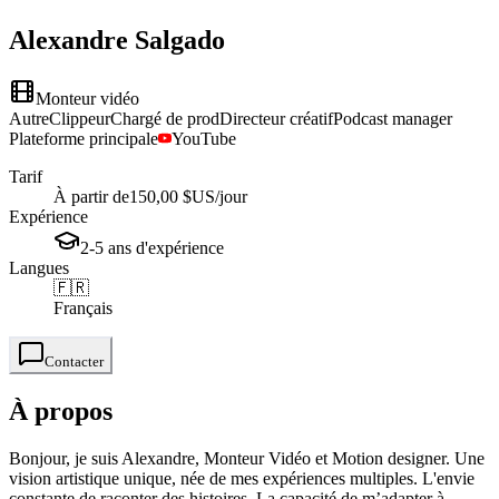
Alexandre
Salgado
Monteur vidéo
Autre
Clippeur
Chargé de prod
Directeur créatif
Podcast manager
Plateforme principale
YouTube
Tarif
À partir de
150,00 $US
/jour
Expérience
2-5
ans
d'expérience
Langues
🇫🇷
Français
Contacter
À propos
Bonjour, je suis Alexandre, Monteur Vidéo et Motion designer. Une
vision artistique unique, née de mes expériences multiples. L'envie
constante de raconter des histoires. La capacité de m’adapter à ...