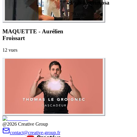
Pub Lacrimosa
79
vues
MAQUETTE - Aurélien
Froissart
12
vues
@2026 Creative Group
contact@creative-group.fr