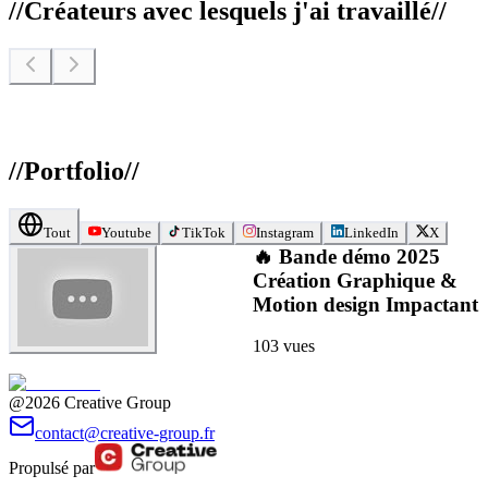
//
Créateurs avec lesquels j'ai travaillé
//
//
Portfolio
//
Tout
Youtube
TikTok
Instagram
LinkedIn
X
🔥 Bande démo 2025
Création Graphique &
Motion design Impactant
103
vues
@2026 Creative Group
contact@creative-group.fr
Propulsé par