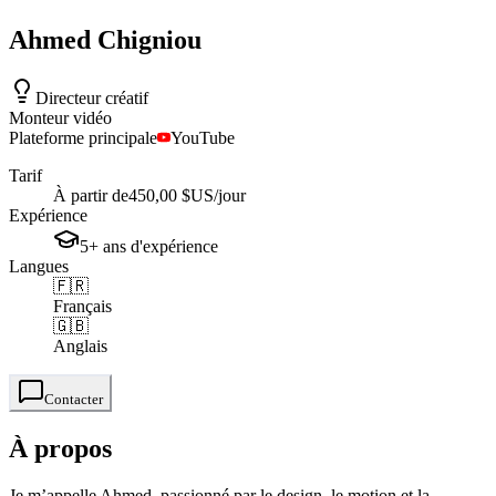
Ahmed
Chigniou
Directeur créatif
Monteur vidéo
Plateforme principale
YouTube
Tarif
À partir de
450,00 $US
/jour
Expérience
5+
ans
d'expérience
Langues
🇫🇷
Français
🇬🇧
Anglais
Contacter
À propos
Je m’appelle Ahmed, passionné par le design, le motion et la