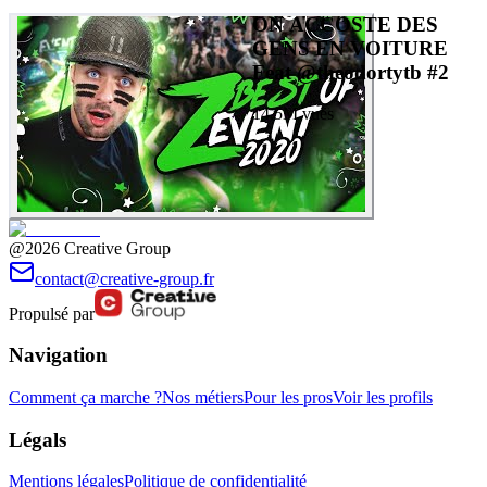
ON ACCOSTE DES
GENS EN VOITURE
Feat @theodortytb #2
14.5M
vues
@2026 Creative Group
contact@creative-group.fr
Propulsé par
Navigation
Comment ça marche ?
Nos métiers
Pour les pros
Voir les profils
Légals
Mentions légales
Politique de confidentialité