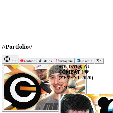
//
Portfolio
//
Tout
Youtube
TikTok
Instagram
LinkedIn
X
SOLDATS, AU
COMBAT ! 💚
(ZEVENT 2020)
2.7M
vues