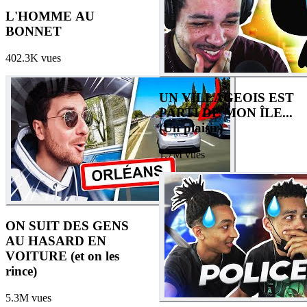
L'HOMME AU
BONNET
402.3K
vues
UN VILLAGEOIS EST
PARTI DE MON ÎLE...
(Un plaisir)
1.7M
vues
ON SUIT DES GENS
AU HASARD EN
VOITURE (et on les
rince)
5.3M
vues