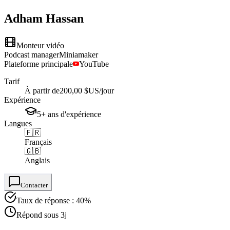
Adham
Hassan
Monteur vidéo
Podcast manager
Miniamaker
Plateforme principale
YouTube
Tarif
À partir de
200,00 $US
/jour
Expérience
5+
ans
d'expérience
Langues
🇫🇷
Français
🇬🇧
Anglais
Contacter
Taux de réponse : 40%
Répond sous 3j