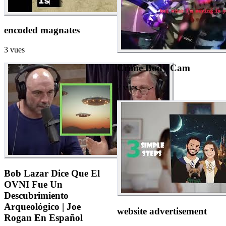
encoded magnates
3
vues
Crime Body Cam
2
vues
Bob Lazar Dice Que El
OVNI Fue Un
Descubrimiento
Arqueológico | Joe
website advertisement
Rogan En Español