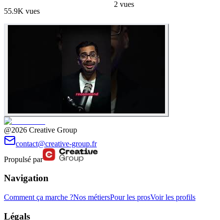
2
vues
55.9K
vues
@2026 Creative Group
contact@creative-group.fr
Propulsé par
Navigation
Comment ça marche ?
Nos métiers
Pour les pros
Voir les profils
Légals