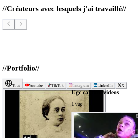
//
Créateurs avec lesquels j'ai travaillé
//
//
Portfolio
//
Tout
Youtube
TikTok
Instagram
LinkedIn
X
Ugc caption videos
1
vue