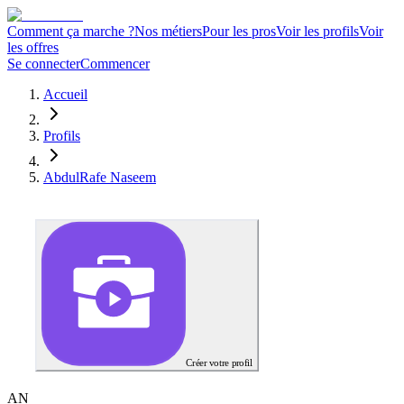
Comment ça marche ?
Nos métiers
Pour les pros
Voir les profils
Voir
les offres
Se connecter
Commencer
Accueil
Profils
AbdulRafe Naseem
Créer votre profil
A
N