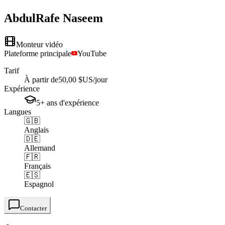
AbdulRafe
Naseem
Monteur vidéo
Plateforme principale
YouTube
Tarif
À partir de
50,00 $US
/jour
Expérience
5+
ans
d'expérience
Langues
🇬🇧
Anglais
🇩🇪
Allemand
🇫🇷
Français
🇪🇸
Espagnol
Contacter