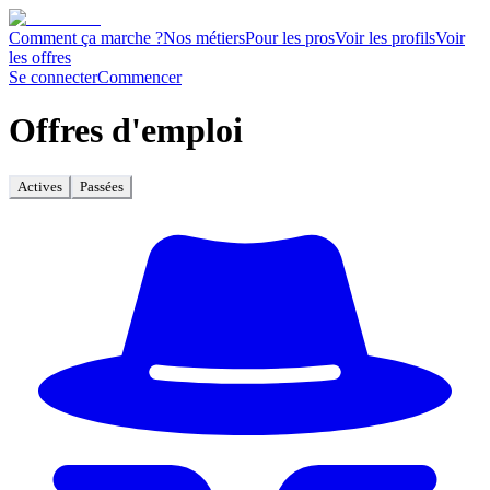
Comment ça marche ?
Nos métiers
Pour les pros
Voir les profils
Voir
les offres
Se connecter
Commencer
Offres d'emploi
Actives
Passées