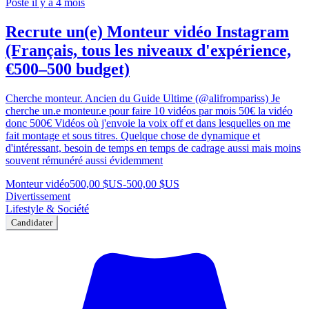
Posté il y a 4 mois
Recrute un(e) Monteur vidéo Instagram
(Français, tous les niveaux d'expérience,
€500–500 budget)
Cherche monteur. Ancien du Guide Ultime (@alifrompariss) Je
cherche un.e monteur.e pour faire 10 vidéos par mois 50€ la vidéo
donc 500€ Vidéos où j'envoie la voix off et dans lesquelles on me
fait montage et sous titres. Quelque chose de dynamique et
d'intéressant, besoin de temps en temps de cadrage aussi mais moins
souvent rémunéré aussi évidemment
Monteur vidéo
500,00 $US
-
500,00 $US
Divertissement
Lifestyle & Société
Candidater