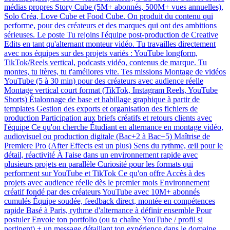
médias propres Story Cube (5M+ abonnés, 500M+ vues annuelles),
Solo Créa, Love Cube et Food Cube. On produit du contenu qui
performe, pour des créateurs et des marques qui ont des ambitions
sérieuses. Le poste Tu rejoins l'équipe post-production de Creative
Edits en tant qu'alternant monteur vidéo. Tu travailles directement
avec nos équipes sur des projets variés : YouTube longform,
TikTok/Reels vertical, podcasts vidéo, contenus de marque. Tu
montes, tu itères, tu t'améliores vite. Tes missions Montage de vidéos
YouTube (5 à 30 min) pour des créateurs avec audience réelle
Montage vertical court format (TikTok, Instagram Reels, YouTube
Shorts) Étalonnage de base et habillage graphique à partir de
templates Gestion des exports et organisation des fichiers de
production Participation aux briefs créatifs et retours clients avec
l'équipe Ce qu'on cherche Étudiant en alternance en montage vidéo,
audiovisuel ou production digitale (Bac+2 à Bac+5) Maîtrise de
Premiere Pro (After Effects est un plus) Sens du rythme, œil pour le
détail, réactivité À l'aise dans un environnement rapide avec
plusieurs projets en parallèle Curiosité pour les formats qui
performent sur YouTube et TikTok Ce qu'on offre Accès à des
projets avec audience réelle dès le premier mois Environnement
créatif fondé par des créateurs YouTube avec 10M+ abonnés
cumulés Équipe soudée, feedback direct, montée en compétences
rapide Basé à Paris, rythme d'alternance à définir ensemble Pour
postuler Envoie ton portfolio (ou ta chaîne YouTube / profil si
pertinent) + un message détaillant ton expérience dans le domaine.