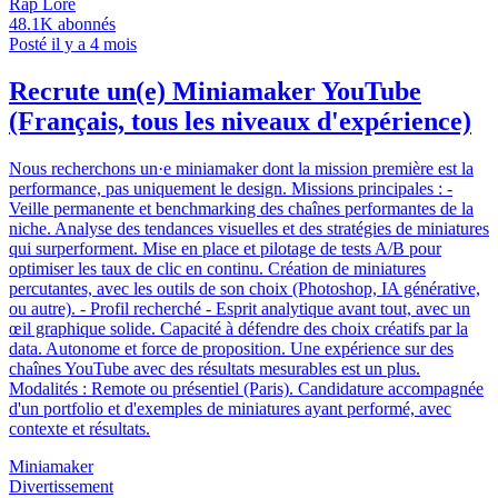
Rap Lore
48.1K
abonnés
Posté il y a 4 mois
Recrute un(e) Miniamaker YouTube
(Français, tous les niveaux d'expérience)
Nous recherchons un·e miniamaker dont la mission première est la
performance, pas uniquement le design. Missions principales : -
Veille permanente et benchmarking des chaînes performantes de la
niche. Analyse des tendances visuelles et des stratégies de miniatures
qui surperforment. Mise en place et pilotage de tests A/B pour
optimiser les taux de clic en continu. Création de miniatures
percutantes, avec les outils de son choix (Photoshop, IA générative,
ou autre). - Profil recherché - Esprit analytique avant tout, avec un
œil graphique solide. Capacité à défendre des choix créatifs par la
data. Autonome et force de proposition. Une expérience sur des
chaînes YouTube avec des résultats mesurables est un plus.
Modalités : Remote ou présentiel (Paris). Candidature accompagnée
d'un portfolio et d'exemples de miniatures ayant performé, avec
contexte et résultats.
Miniamaker
Divertissement