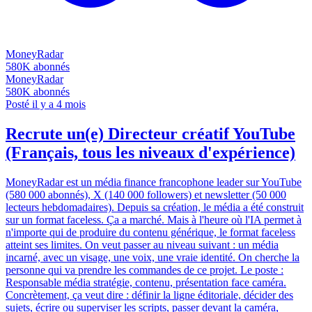
MoneyRadar
580K
abonnés
MoneyRadar
580K
abonnés
Posté il y a 4 mois
Recrute un(e) Directeur créatif YouTube
(Français, tous les niveaux d'expérience)
MoneyRadar est un média finance francophone leader sur YouTube
(580 000 abonnés), X (140 000 followers) et newsletter (50 000
lecteurs hebdomadaires). Depuis sa création, le média a été construit
sur un format faceless. Ça a marché. Mais à l'heure où l'IA permet à
n'importe qui de produire du contenu générique, le format faceless
atteint ses limites. On veut passer au niveau suivant : un média
incarné, avec un visage, une voix, une vraie identité. On cherche la
personne qui va prendre les commandes de ce projet. Le poste :
Responsable média stratégie, contenu, présentation face caméra.
Concrètement, ça veut dire : définir la ligne éditoriale, décider des
sujets, écrire ou superviser les scripts, passer devant la caméra,