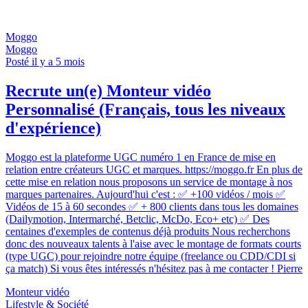
Moggo
Moggo
Posté il y a 5 mois
Recrute un(e) Monteur vidéo
Personnalisé (Français, tous les niveaux
d'expérience)
Moggo est la plateforme UGC numéro 1 en France de mise en
relation entre créateurs UGC et marques. https://moggo.fr En plus de
cette mise en relation nous proposons un service de montage à nos
marques partenaires. Aujourd'hui c'est : ✅ +100 vidéos / mois ✅
Vidéos de 15 à 60 secondes ✅ + 800 clients dans tous les domaines
(Dailymotion, Intermarché, Betclic, McDo, Eco+ etc) ✅ Des
centaines d'exemples de contenus déjà produits Nous recherchons
donc des nouveaux talents à l'aise avec le montage de formats courts
(type UGC) pour rejoindre notre équipe (freelance ou CDD/CDI si
ça match) Si vous êtes intéressés n'hésitez pas à me contacter ! Pierre
Monteur vidéo
Lifestyle & Société