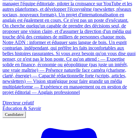
manager l'équipe éditoriale, piloter la croissance sur YouTube et les
autres plateformes, et développer l'écosystème (newsletter, réseaux
sociaux, nouveaux formats). Un projet d'internationalisation en
anglais est également en cours. Ce n'est pas un poste d'exécutant.
On cherche quelqu'un capable de prendre des décisions seul, de
proposer une vision claire, et d'assumer la direction d'un média qui
touche déjà des centaines de milliers de personnes chaque mois.
Notre ADN : informer et éduquer sans langue de bois. Un esprit
contrarian, indépendant, qui préfère les faits inconfortables aux
belles histoires rassurantes. Si vous avez besoin qu'on vous dise quoi
penser, ce n'est pas le bon poste. Ce qu'on attend : — Expertise
solide en finance, économie ou géopolitique (pas juste un intérêt,
une vraie maîtrise) — Présence naturelle face caméra (charisme,
clarté, énergie) — Capacité rédactionnelle forte (scripts, articles,
newsletters) — Vision stratégique pour faire grandir un média
multiplateforme — Expérience en management ou en gestion de
projet éditorial — Anglais professionnel
Directeur créatif
Éducation & Savoir
Candidater