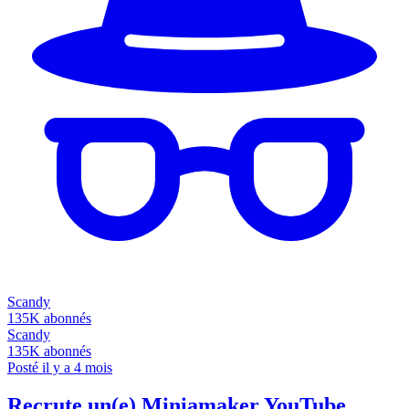
Scandy
135K
abonnés
Scandy
135K
abonnés
Posté il y a 4 mois
Recrute un(e) Miniamaker YouTube