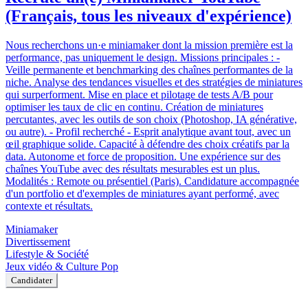
(Français, tous les niveaux d'expérience)
Nous recherchons un·e miniamaker dont la mission première est la
performance, pas uniquement le design. Missions principales : -
Veille permanente et benchmarking des chaînes performantes de la
niche. Analyse des tendances visuelles et des stratégies de miniatures
qui surperforment. Mise en place et pilotage de tests A/B pour
optimiser les taux de clic en continu. Création de miniatures
percutantes, avec les outils de son choix (Photoshop, IA générative,
ou autre). - Profil recherché - Esprit analytique avant tout, avec un
œil graphique solide. Capacité à défendre des choix créatifs par la
data. Autonome et force de proposition. Une expérience sur des
chaînes YouTube avec des résultats mesurables est un plus.
Modalités : Remote ou présentiel (Paris). Candidature accompagnée
d'un portfolio et d'exemples de miniatures ayant performé, avec
contexte et résultats.
Miniamaker
Divertissement
Lifestyle & Société
Jeux vidéo & Culture Pop
Candidater