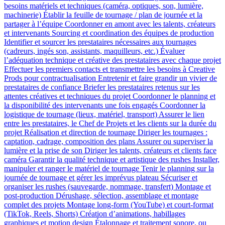
besoins matériels et techniques (caméra, optiques, son, lumière,
machinerie) Établir la feuille de tournage / plan de journée et la
partager à l’équipe Coordonner en amont avec les talents, créateurs
et intervenants Sourcing et coordination des équipes de production
Identifier et sourcer les prestataires nécessaires aux tournages
(cadreurs, ingés son, assistants, maquilleurs, etc.) Évaluer
l’adéquation technique et créative des prestataires avec chaque projet
Effectuer les premiers contacts et transmettre les besoins à Creative
Prods pour contractualisation Entretenir et faire grandir un vivier de
prestataires de confiance Briefer les prestataires retenus sur les
attentes créatives et techniques du projet Coordonner le planning et
la disponibilité des intervenants une fois engagés Coordonner la
logistique de tournage (lieux, matériel, transport) Assurer le lien
entre les prestataires, le Chef de Projets et les clients sur la durée du
projet Réalisation et direction de tournage Diriger les tournages :
captation, cadrage, composition des plans Assurer ou superviser la
lumière et la prise de son Diriger les talents, créateurs et clients face
caméra Garantir la qualité technique et artistique des rushes Installer,
manipuler et ranger le matériel de tournage Tenir le planning sur la
journée de tournage et gérer les imprévus plateau Sécuriser et
organiser les rushes (sauvegarde, nommage, transfert) Montage et
post-production Dérushage, sélection, assemblage et montage
complet des projets Montage long-form (YouTube) et court-format
(TikTok, Reels, Shorts) Création d’animations, habillages
graphiques et motion design Étalonnage et traitement sonore, ou