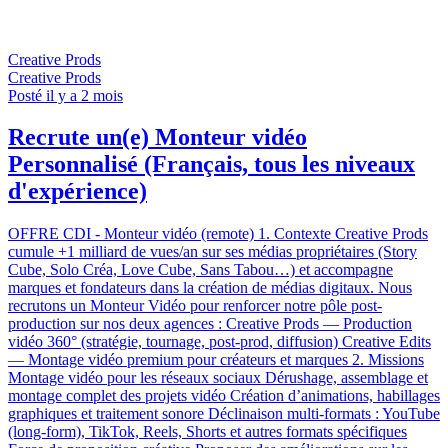
Creative Prods
Creative Prods
Posté il y a 2 mois
Recrute un(e) Monteur vidéo
Personnalisé (Français, tous les niveaux
d'expérience)
OFFRE CDI - Monteur vidéo (remote) 1. Contexte Creative Prods
cumule +1 milliard de vues/an sur ses médias propriétaires (Story
Cube, Solo Créa, Love Cube, Sans Tabou…) et accompagne
marques et fondateurs dans la création de médias digitaux. Nous
recrutons un Monteur Vidéo pour renforcer notre pôle post-
production sur nos deux agences : Creative Prods — Production
vidéo 360° (stratégie, tournage, post-prod, diffusion) Creative Edits
— Montage vidéo premium pour créateurs et marques 2. Missions
Montage vidéo pour les réseaux sociaux Dérushage, assemblage et
montage complet des projets vidéo Création d’animations, habillages
graphiques et traitement sonore Déclinaison multi-formats : YouTube
(long-form), TikTok, Reels, Shorts et autres formats spécifiques