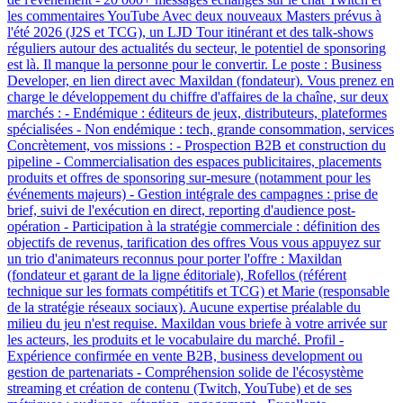
les commentaires YouTube Avec deux nouveaux Masters prévus à
l'été 2026 (J2S et TCG), un LJD Tour itinérant et des talk-shows
réguliers autour des actualités du secteur, le potentiel de sponsoring
est là. Il manque la personne pour le convertir. Le poste : Business
Developer, en lien direct avec Maxildan (fondateur). Vous prenez en
charge le développement du chiffre d'affaires de la chaîne, sur deux
marchés : - Endémique : éditeurs de jeux, distributeurs, plateformes
spécialisées - Non endémique : tech, grande consommation, services
Concrètement, vos missions : - Prospection B2B et construction du
pipeline - Commercialisation des espaces publicitaires, placements
produits et offres de sponsoring sur-mesure (notamment pour les
événements majeurs) - Gestion intégrale des campagnes : prise de
brief, suivi de l'exécution en direct, reporting d'audience post-
opération - Participation à la stratégie commerciale : définition des
objectifs de revenus, tarification des offres Vous vous appuyez sur
un trio d'animateurs reconnus pour porter l'offre : Maxildan
(fondateur et garant de la ligne éditoriale), Rofellos (référent
technique sur les formats compétitifs et TCG) et Marie (responsable
de la stratégie réseaux sociaux). Aucune expertise préalable du
milieu du jeu n'est requise. Maxildan vous briefe à votre arrivée sur
les acteurs, les produits et le vocabulaire du marché. Profil -
Expérience confirmée en vente B2B, business development ou
gestion de partenariats - Compréhension solide de l'écosystème
streaming et création de contenu (Twitch, YouTube) et de ses