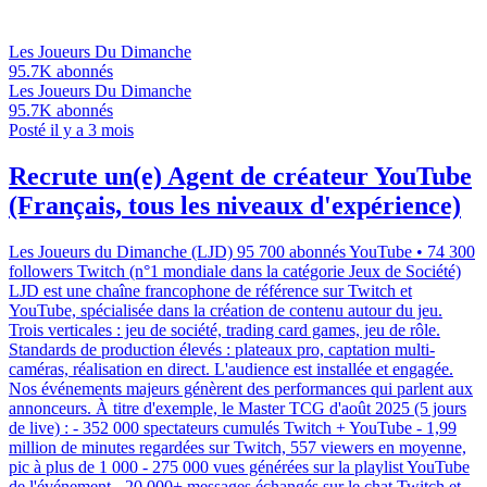
Les Joueurs Du Dimanche
95.7K
abonnés
Les Joueurs Du Dimanche
95.7K
abonnés
Posté il y a 3 mois
Recrute un(e) Agent de créateur YouTube
(Français, tous les niveaux d'expérience)
Les Joueurs du Dimanche (LJD) 95 700 abonnés YouTube • 74 300
followers Twitch (n°1 mondiale dans la catégorie Jeux de Société)
LJD est une chaîne francophone de référence sur Twitch et
YouTube, spécialisée dans la création de contenu autour du jeu.
Trois verticales : jeu de société, trading card games, jeu de rôle.
Standards de production élevés : plateaux pro, captation multi-
caméras, réalisation en direct. L'audience est installée et engagée.
Nos événements majeurs génèrent des performances qui parlent aux
annonceurs. À titre d'exemple, le Master TCG d'août 2025 (5 jours
de live) : - 352 000 spectateurs cumulés Twitch + YouTube - 1,99
million de minutes regardées sur Twitch, 557 viewers en moyenne,
pic à plus de 1 000 - 275 000 vues générées sur la playlist YouTube
de l'événement - 20 000+ messages échangés sur le chat Twitch et