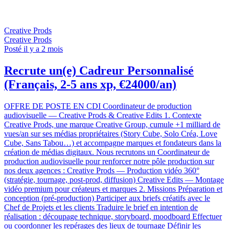
Creative Prods
Creative Prods
Posté il y a 2 mois
Recrute un(e) Cadreur Personnalisé
(Français, 2-5 ans xp, €24000/an)
OFFRE DE POSTE EN CDI Coordinateur de production
audiovisuelle — Creative Prods & Creative Edits 1. Contexte
Creative Prods, une marque Creative Group, cumule +1 milliard de
vues/an sur ses médias propriétaires (Story Cube, Solo Créa, Love
Cube, Sans Tabou…) et accompagne marques et fondateurs dans la
création de médias digitaux. Nous recrutons un Coordinateur de
production audiovisuelle pour renforcer notre pôle production sur
nos deux agences : Creative Prods — Production vidéo 360°
(stratégie, tournage, post-prod, diffusion) Creative Edits — Montage
vidéo premium pour créateurs et marques 2. Missions Préparation et
conception (pré-production) Participer aux briefs créatifs avec le
Chef de Projets et les clients Traduire le brief en intention de
réalisation : découpage technique, storyboard, moodboard Effectuer
ou coordonner les repérages des lieux de tournage Définir les