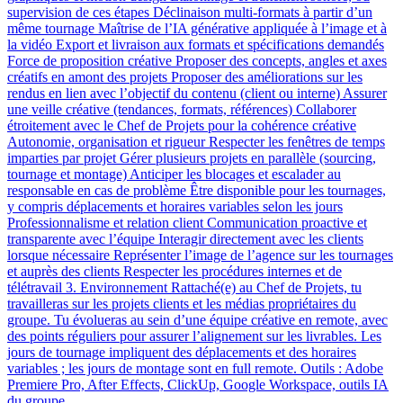
supervision de ces étapes Déclinaison multi-formats à partir d’un
même tournage Maîtrise de l’IA générative appliquée à l’image et à
la vidéo Export et livraison aux formats et spécifications demandés
Force de proposition créative Proposer des concepts, angles et axes
créatifs en amont des projets Proposer des améliorations sur les
rendus en lien avec l’objectif du contenu (client ou interne) Assurer
une veille créative (tendances, formats, références) Collaborer
étroitement avec le Chef de Projets pour la cohérence créative
Autonomie, organisation et rigueur Respecter les fenêtres de temps
imparties par projet Gérer plusieurs projets en parallèle (sourcing,
tournage et montage) Anticiper les blocages et escalader au
responsable en cas de problème Être disponible pour les tournages,
y compris déplacements et horaires variables selon les jours
Professionnalisme et relation client Communication proactive et
transparente avec l’équipe Interagir directement avec les clients
lorsque nécessaire Représenter l’image de l’agence sur les tournages
et auprès des clients Respecter les procédures internes et de
télétravail 3. Environnement Rattaché(e) au Chef de Projets, tu
travailleras sur les projets clients et les médias propriétaires du
groupe. Tu évolueras au sein d’une équipe créative en remote, avec
des points réguliers pour assurer l’alignement sur les livrables. Les
jours de tournage impliquent des déplacements et des horaires
variables ; les jours de montage sont en full remote. Outils : Adobe
Premiere Pro, After Effects, ClickUp, Google Workspace, outils IA
du groupe.